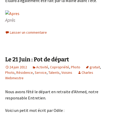
Eluard a également été fait par la Mairie avant l’été.
Après
Laisser un commentaire
Le 21 Juin : Pot de départ
24 juin 2012
Activité
,
Copropriété
,
Photo
gratuit
,
Photo
,
Résidence
,
Service
,
Talents
,
Voisins
Charles
Webmestre
Nous avons fêté le départ en retraite d’Ahmed, notre
responsable Entretien.
Voici un petit mot écrit par Odile :