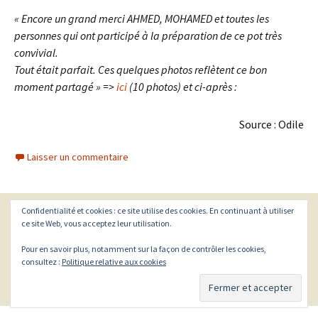
« Encore un grand merci AHMED, MOHAMED et toutes les
personnes qui ont participé à la préparation de ce pot très
convivial.
Tout était parfait.
Ces quelques photos reflètent ce bon
moment partagé » =>
ici
(10 photos) et ci-après :
Source : Odile
Laisser un commentaire
Confidentialité et cookies : ce site utilise des cookies. En continuant à utiliser
ce site Web, vous acceptez leur utilisation.
Navigation
←
Articles plus anciens
Pour en savoir plus, notamment sur la façon de contrôler les cookies,
consultez :
Politique relative aux cookies
des