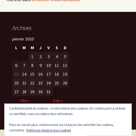
Archives
janvier 2020
L
M
M
J
V
S
D
1
2
3
4
5
6
7
8
9
10
11
12
13
14
15
16
17
18
19
20
21
22
23
24
25
26
27
28
29
30
31
« Nov
Sep »
Confidentialité et cookies : ce site utilise des cookies. En continuant à utiliser
ce site Web, vous acceptez leur utilisation.
Pour en savoir plus, notamment sur la façon de contrôler les cookies,
consultez :
Politique relative aux cookies