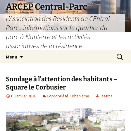
Aller
ARCEP Central-Parc
au
L'Association des Résidents de CEntral
contenu
Parc : informations sur le quartier du
parc à Nanterre et les activités
associatives de la résidence
Recherc
Menu
Sondage à l’attention des habitants –
Square le Corbusier
13 janvier 2020
Copropriété
,
Urbanisme
Laetitia