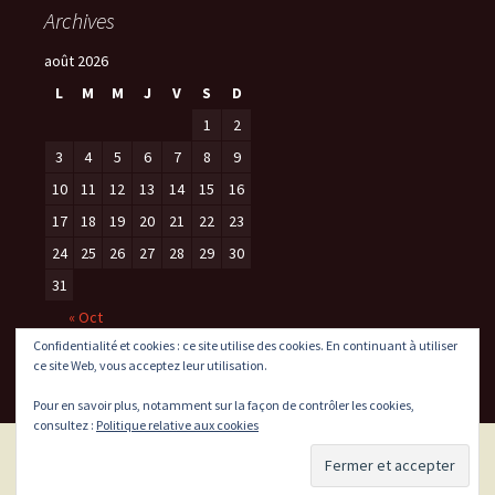
Archives
août 2026
L
M
M
J
V
S
D
1
2
3
4
5
6
7
8
9
10
11
12
13
14
15
16
17
18
19
20
21
22
23
24
25
26
27
28
29
30
31
« Oct
Confidentialité et cookies : ce site utilise des cookies. En continuant à utiliser
ce site Web, vous acceptez leur utilisation.
Pour en savoir plus, notamment sur la façon de contrôler les cookies,
consultez :
Politique relative aux cookies
Politique de confidentialité
Fièrement propulsé par WordPress