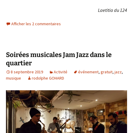
Laetitia du 124
Afficher les 2 commentaires
Soirées musicales Jam Jazz dans le
quartier
8 septembre 2019
Activité
événement
,
gratuit
,
jazz
,
musique
rodolphe GOHARD