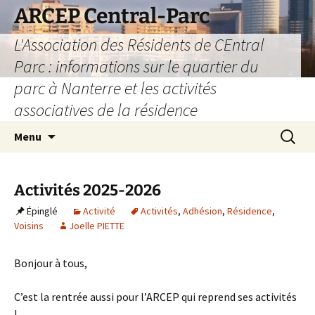
Aller
ARCEP Central-Parc
au
L'Association des Résidents de CEntral
contenu
Parc : informations sur le quartier du
parc à Nanterre et les activités
associatives de la résidence
Recherc
Menu
Activités 2025-2026
Épinglé
Activité
Activités
,
Adhésion
,
Résidence
,
Voisins
Joelle PIETTE
Bonjour à tous,
C’est la rentrée aussi pour l’ARCEP qui reprend ses activités
!