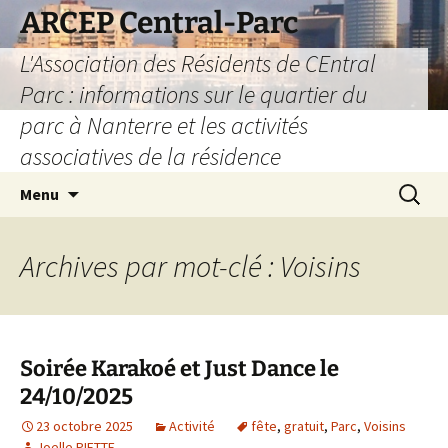
Aller
ARCEP Central-Parc
au
L'Association des Résidents de CEntral
contenu
Parc : informations sur le quartier du
parc à Nanterre et les activités
associatives de la résidence
Recherc
Menu
Archives par mot-clé : Voisins
Soirée Karakoé et Just Dance le
24/10/2025
23 octobre 2025
Activité
fête
,
gratuit
,
Parc
,
Voisins
Joelle PIETTE