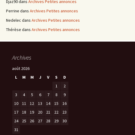
Djaz90
dans
Archives Petites annonces
Perrine
dans
Archives Petites annonces
Nedelec
dans
Archives Petites annonces
Thérèse
dans
Archives Petites annonces
Archives
août 2026
L
M
M
J
V
S
D
1
2
3
4
5
6
7
8
9
10
11
12
13
14
15
16
17
18
19
20
21
22
23
24
25
26
27
28
29
30
31