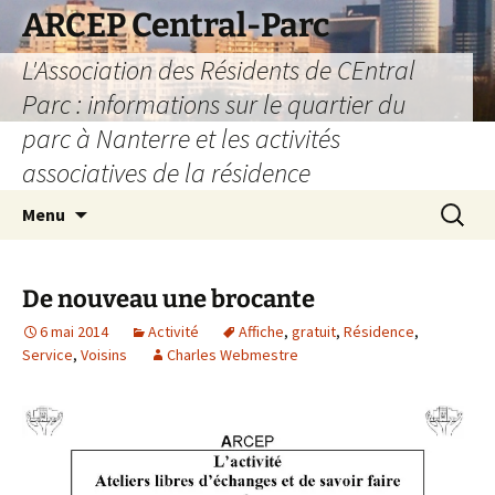
Aller
ARCEP Central-Parc
au
L'Association des Résidents de CEntral
contenu
Parc : informations sur le quartier du
parc à Nanterre et les activités
associatives de la résidence
Recherc
Menu
De nouveau une brocante
6 mai 2014
Activité
Affiche
,
gratuit
,
Résidence
,
Service
,
Voisins
Charles Webmestre