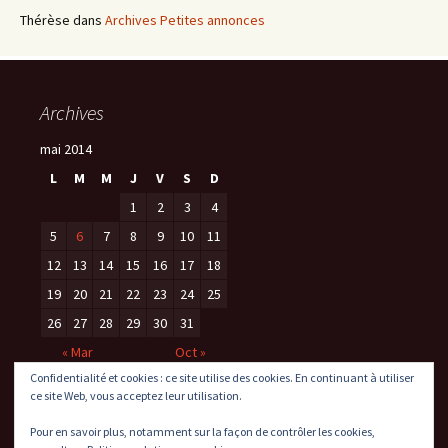
Thérèse
dans
Archives Petites annonces
Archives
mai 2014
L
M
M
J
V
S
D
1
2
3
4
5
6
7
8
9
10
11
12
13
14
15
16
17
18
19
20
21
22
23
24
25
26
27
28
29
30
31
« Mar
Oct »
Confidentialité et cookies : ce site utilise des cookies. En continuant à utiliser
ce site Web, vous acceptez leur utilisation.
Pour en savoir plus, notamment sur la façon de contrôler les cookies,