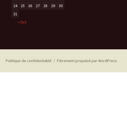
24
25
26
27
28
29
30
31
« Oct
Politique de confidentialité
Fièrement propulsé par WordPress