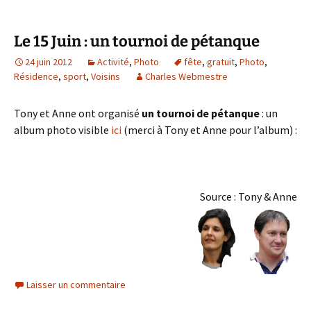
Le 15 Juin : un tournoi de pétanque
24 juin 2012
Activité
,
Photo
fête
,
gratuit
,
Photo
,
Résidence
,
sport
,
Voisins
Charles Webmestre
Tony et Anne ont organisé
un tournoi de pétanque
: un
album photo visible
ici
(merci à Tony et Anne pour l’album) :
Source : Tony & Anne
Laisser un commentaire