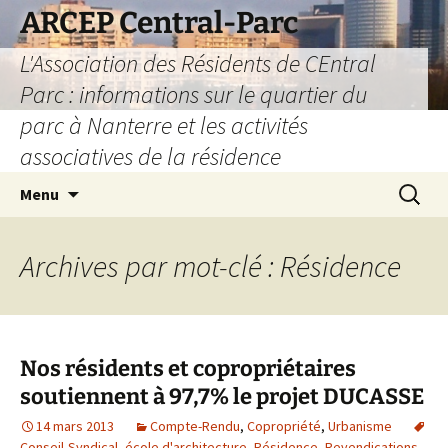
Aller
ARCEP Central-Parc
au
L'Association des Résidents de CEntral
contenu
Parc : informations sur le quartier du
parc à Nanterre et les activités
associatives de la résidence
Recherc
Menu
Archives par mot-clé : Résidence
Nos résidents et copropriétaires
soutiennent à 97,7% le projet DUCASSE
14 mars 2013
Compte-Rendu
,
Copropriété
,
Urbanisme
Conseil-Syndical
,
école d'architecture
,
Résidence
,
Revendications
,