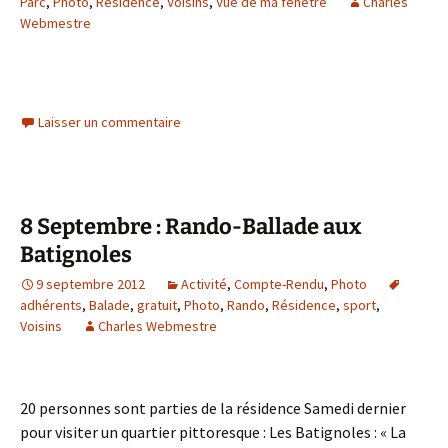
Parc
,
Photo
,
Résidence
,
Voisins
,
Vue de ma fenêtre
Charles
Webmestre
Laisser un commentaire
8 Septembre : Rando-Ballade aux
Batignoles
9 septembre 2012
Activité
,
Compte-Rendu
,
Photo
adhérents
,
Balade
,
gratuit
,
Photo
,
Rando
,
Résidence
,
sport
,
Voisins
Charles Webmestre
20 personnes sont parties de la résidence Samedi dernier
pour visiter un quartier pittoresque : Les Batignoles : « La