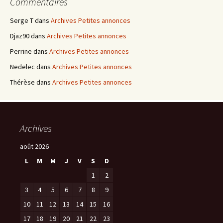
Commentaires
Serge T
dans
Archives Petites annonces
Djaz90
dans
Archives Petites annonces
Perrine
dans
Archives Petites annonces
Nedelec
dans
Archives Petites annonces
Thérèse
dans
Archives Petites annonces
Archives
août 2026
L
M
M
J
V
S
D
1
2
3
4
5
6
7
8
9
10
11
12
13
14
15
16
17
18
19
20
21
22
23