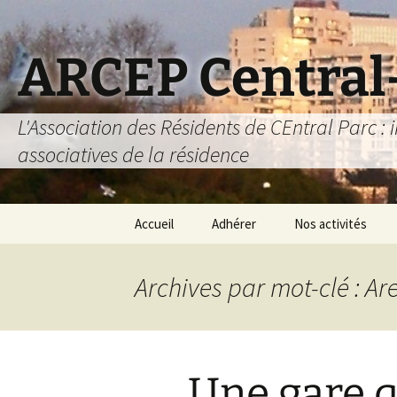
Aller
au
contenu
ARCEP Central
L'Association des Résidents de CEntral Parc : i
associatives de la résidence
Accueil
Adhérer
Nos activités
L’association des
Activités 2025-202
D
résidents
Archives par mot-clé : A
Prêt de matériel
Adhérer
Carte METRO
S’abonner au site
Une gare q
Activités détente