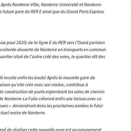
Après Nanterre-Ville, Nanterre-Université et Nanterre-
la future gare du RER E ainsi que du Grand Paris Express
ue pour 2020) de la ligne E du RER vers l’Ouest parisien
’excellente desserte de Nanterre en transports en commun
tier situé de l’autre coté des voies, le quartier dit des
é recolle enfin les bouts! Après la nouvelle gare de
iaison qu’elle crée avec son viaduc, contribue à
 la construction de ponts enjambant les voies de chemin
de Nanterre-La Folie créeront enfin une liaison avec ce
roues » deviendront dans les prochaines années le futur
ctuel maire de Nanterre.
rgé de réaliser cette nouvelle gare est un groupement