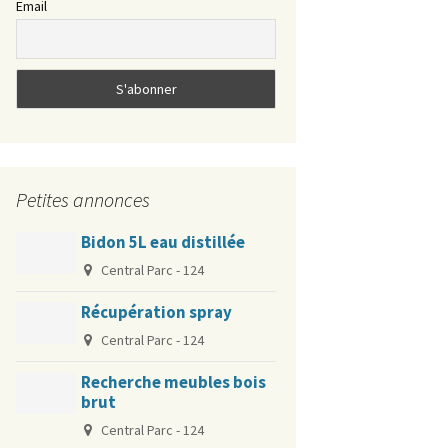
Email
?
La cartographie du bruit
Gérer ses “déchets” à la
résidence
Protection Pigeons
Petites annonces
Soirées musicales Jam
Spécial innondation
Jazz dans le quartier
Bidon 5L eau distillée
Central Parc - 124
Récupération spray
Central Parc - 124
Recherche meubles bois
brut
Central Parc - 124