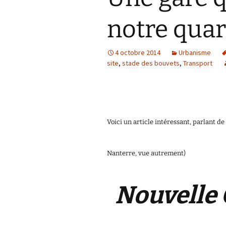
Activités sports e
notre quar
Services réciproq
4 octobre 2014
Urbanisme
Vie de résidence
site
,
stade des bouvets
,
Transport
Cadre de vie
~ La Fabrique d’act
Voici un article intéressant, parlant de
Nanterre, vue autrement)
Nouvelle 