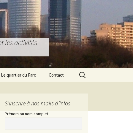
 les activités
Rechercher :
Le quartier du Parc
Contact
Bons plans locaux
Partenariat Ostéopathie
La Défense & Seine-
S’inscrire à nos mails d’infos
Arche
Prénom ou nom complet
Le Grand Paris Express
L’ex Ecole d’Architecture