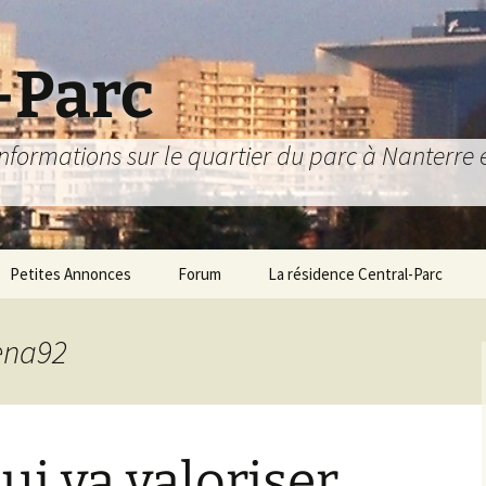
-Parc
nformations sur le quartier du parc à Nanterre et
Petites Annonces
Forum
La résidence Central-Parc
6
epuis 1981 !
Comment s’y rendre ?
rena92
Le Livret d’Accueil
L’association des
résidents
ui va valoriser
Jardinières
Le Conseil Syndical