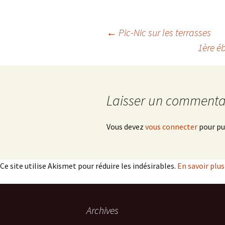
Navigation
←
Pic-Nic sur les terrasses
1ère é
des
articles
Laisser un commenta
Vous devez
vous connecter
pour pu
Ce site utilise Akismet pour réduire les indésirables.
En savoir plu
Archives