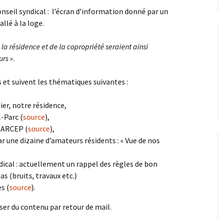
seil syndical : l’écran d’information donné par un
llé à la loge.
 la résidence et de la copropriété seraient ainsi
urs »
.
 et suivent les thématiques suivantes :
ier, notre résidence,
-Parc (
source
),
n ARCEP (
source
),
r une dizaine d’amateurs résidents : « Vue de nos
ical : actuellement un rappel des règles de bon
s (bruits, travaux etc.)
s (
source
).
er du contenu par retour de mail.