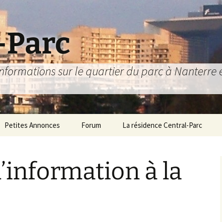
-Parc
nformations sur le quartier du parc à Nanterre et
Petites Annonces
Forum
La résidence Central-Parc
6
epuis 1981 !
Comment s’y rendre ?
’information à la
Le Livret d’Accueil
L’association des
résidents
Jardinières
Le Conseil Syndical