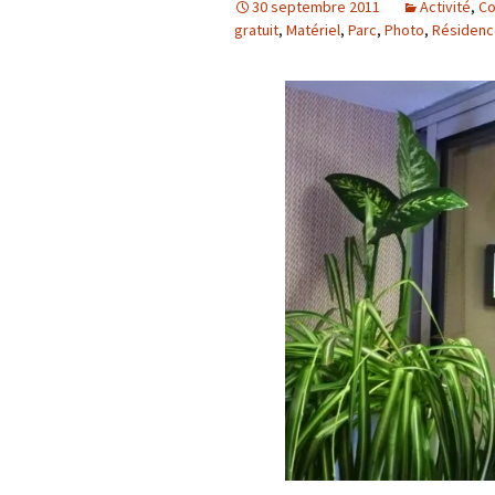
30 septembre 2011
Activité
,
Co
gratuit
,
Matériel
,
Parc
,
Photo
,
Résidenc
Activités sports e
Services réciproq
Vie de résidence
Cadre de vie
~ La Fabrique d’act