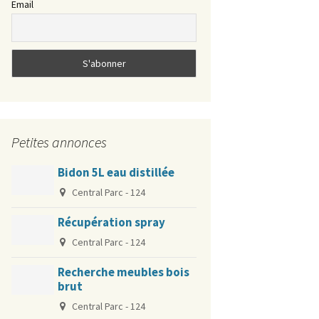
Email
?
La cartographie du bruit
Gérer ses “déchets” à la
résidence
Protection Pigeons
Petites annonces
Soirées musicales Jam
Spécial innondation
Jazz dans le quartier
Bidon 5L eau distillée
Central Parc - 124
Récupération spray
Central Parc - 124
Recherche meubles bois
brut
Central Parc - 124