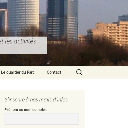
 les activités
Rechercher :
Le quartier du Parc
Contact
Bons plans locaux
Partenariat Ostéopathie
La Défense & Seine-
S’inscrire à nos mails d’infos
Arche
Prénom ou nom complet
Le Grand Paris Express
L’ex Ecole d’Architecture