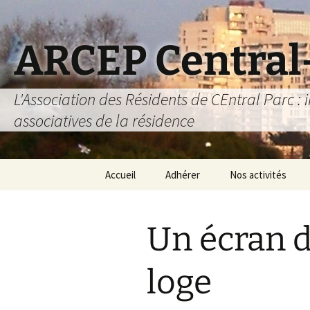
Aller
au
contenu
ARCEP Central
L'Association des Résidents de CEntral Parc : i
associatives de la résidence
Accueil
Adhérer
Nos activités
L’association des
Activités 2025-202
D
résidents
Un écran d
Prêt de matériel
Adhérer
Carte METRO
loge
S’abonner au site
Activités détente