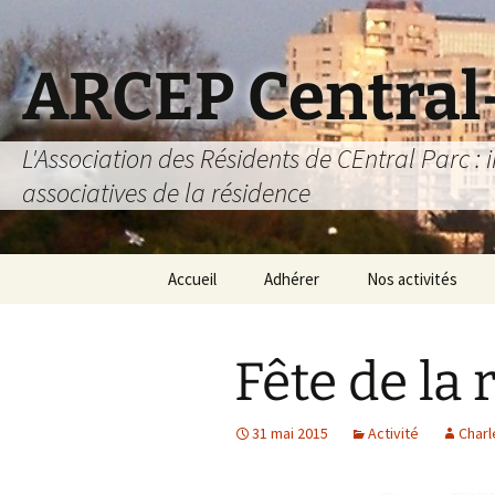
Aller
au
contenu
ARCEP Central
L'Association des Résidents de CEntral Parc : i
associatives de la résidence
Accueil
Adhérer
Nos activités
L’association des
Activités 2025-202
D
résidents
Fête de la
Prêt de matériel
Adhérer
Carte METRO
31 mai 2015
Activité
Char
S’abonner au site
Activités détente