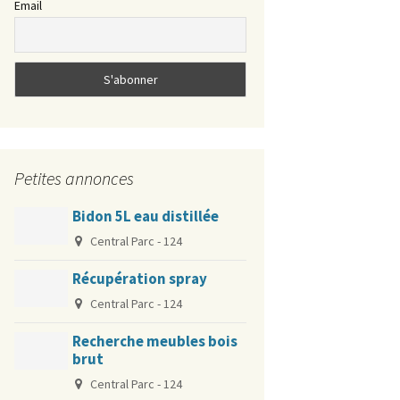
Email
?
La cartographie du bruit
Gérer ses “déchets” à la
résidence
Protection Pigeons
Petites annonces
Soirées musicales Jam
Spécial innondation
Jazz dans le quartier
Bidon 5L eau distillée
Central Parc - 124
Récupération spray
Central Parc - 124
Recherche meubles bois
brut
Central Parc - 124