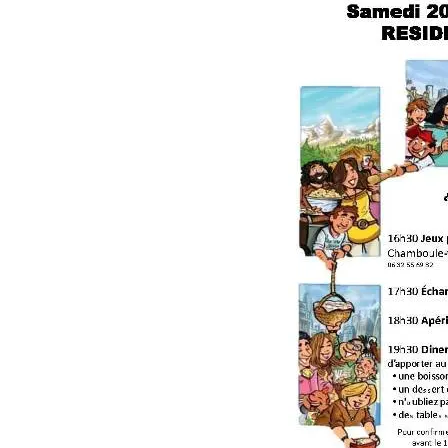
Activités sports e
Services réciproq
Vie de résidence
Cadre de vie
~ La Fabrique d’act