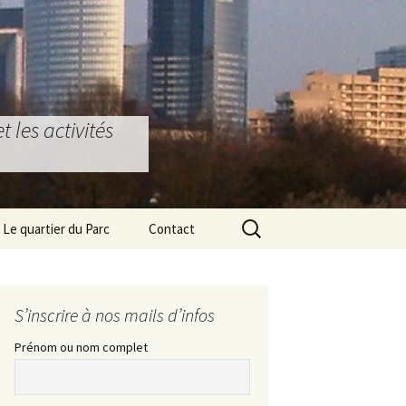
 les activités
Rechercher :
Le quartier du Parc
Contact
Bons plans locaux
Partenariat Ostéopathie
La Défense & Seine-
S’inscrire à nos mails d’infos
Arche
Prénom ou nom complet
Le Grand Paris Express
L’ex Ecole d’Architecture