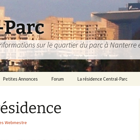
-Parc
nformations sur le quartier du parc à Nanterre et
Petites Annonces
Forum
La résidence Central-Parc
6
epuis 1981 !
Comment s’y rendre ?
 résidence
Le Livret d’Accueil
L’association des
les Webmestre
résidents
Jardinières
Le Conseil Syndical