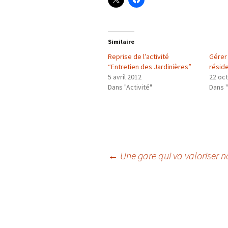
Similaire
Reprise de l’activité
Gérer 
“Entretien des Jardinières”
résid
5 avril 2012
22 oc
Dans "Activité"
Dans 
Navigation
←
Une gare qui va valoriser n
des
articles