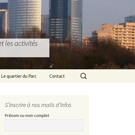
 les activités
Rechercher :
Le quartier du Parc
Contact
Bons plans locaux
Partenariat Ostéopathie
La Défense & Seine-
S’inscrire à nos mails d’infos
Arche
Prénom ou nom complet
Le Grand Paris Express
L’ex Ecole d’Architecture