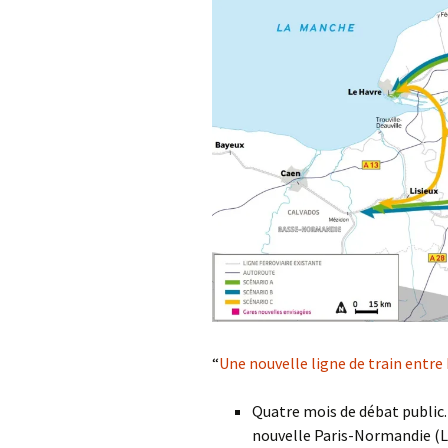
Activités sports e
Services réciproq
Vie de résidence
Cadre de vie
~ La Fabrique d’act
“
Une nouvelle ligne de train entre 
Quatre mois de débat public. 
nouvelle Paris-Normandie (LN