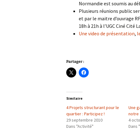
Normandie est soumis au déba
Plusieurs réunions public se
et par le maitre d’ouvrage R
18h à 21h à l’UGC Ciné Cité L
Une video de présentation
,
l
Partager :
Similaire
4 Projets structurant pour le
Une ga
quartier : Participez !
notre 
29 septembre 2010
4 oct
Dans "Activité"
Dans 