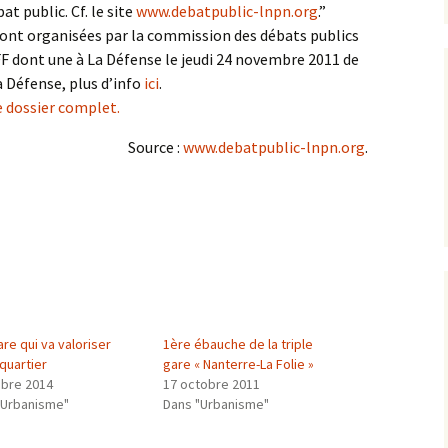
t public. Cf. le site
www.debatpublic-lnpn.org
.”
ront organisées par la commission des débats publics
FF dont une à La Défense le jeudi 24 novembre 2011 de
a Défense, plus d’info
ici
.
e dossier complet.
Source :
www.debatpublic-lnpn.org
.
re qui va valoriser
1ère ébauche de la triple
quartier
gare « Nanterre-La Folie »
obre 2014
17 octobre 2011
"Urbanisme"
Dans "Urbanisme"