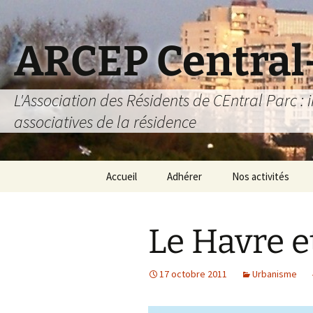
Aller
au
contenu
ARCEP Central
L'Association des Résidents de CEntral Parc : i
associatives de la résidence
Accueil
Adhérer
Nos activités
L’association des
Activités 2025-202
D
résidents
Le Havre et
Prêt de matériel
Adhérer
Carte METRO
17 octobre 2011
Urbanisme
S’abonner au site
Activités détente