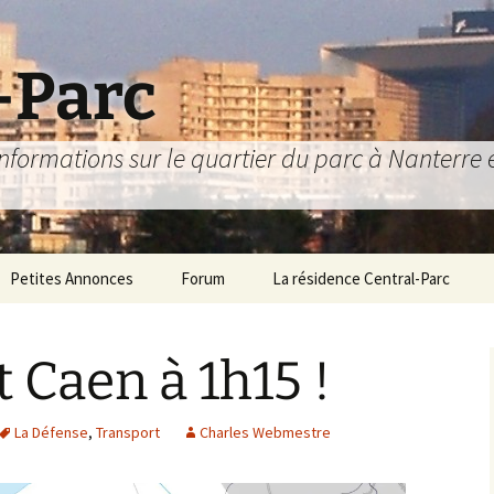
-Parc
nformations sur le quartier du parc à Nanterre et
Petites Annonces
Forum
La résidence Central-Parc
6
epuis 1981 !
Comment s’y rendre ?
 Caen à 1h15 !
Le Livret d’Accueil
L’association des
La Défense
,
Transport
Charles Webmestre
résidents
Jardinières
Le Conseil Syndical