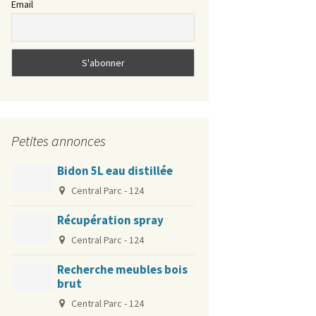
Email
?
La cartographie du bruit
Gérer ses “déchets” à la
résidence
Protection Pigeons
Petites annonces
Soirées musicales Jam
Spécial innondation
Jazz dans le quartier
Bidon 5L eau distillée
Central Parc - 124
Récupération spray
Central Parc - 124
Recherche meubles bois
brut
Central Parc - 124