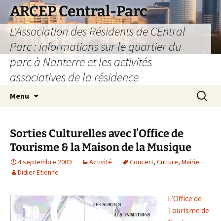
Aller
ARCEP Central-Parc
au
L'Association des Résidents de CEntral
contenu
Parc : informations sur le quartier du
parc à Nanterre et les activités
associatives de la résidence
Recherc
Menu
Sorties Culturelles avec l’Office de
Tourisme & la Maison de la Musique
4 septembre 2009
Activité
Concert
,
Culture
,
Mairie
Didier Etienne
L’Office de
Tourisme de