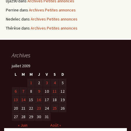
Djaz90
dans
Archives Petites annonces
Perrine
dans
Archives Petites annonces
Nedelec
dans
Archives Petites annonces
Thérèse
dans
Archives Petites annonces
Archives
juillet 2009
L
M
M
J
V
S
D
1
2
3
4
5
6
7
8
9
10
11
12
13
14
15
16
17
18
19
20
21
22
23
24
25
26
27
28
29
30
31
« Juin
Août »