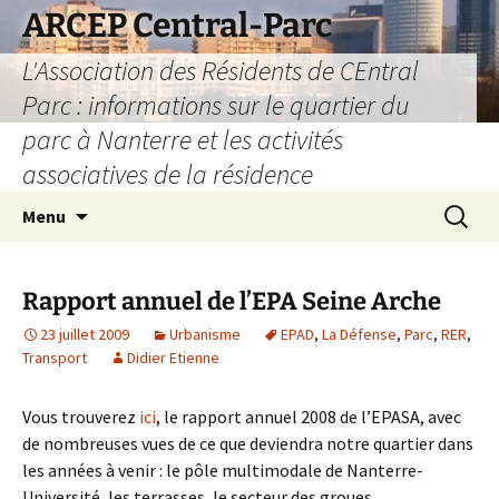
Aller
ARCEP Central-Parc
au
L'Association des Résidents de CEntral
contenu
Parc : informations sur le quartier du
parc à Nanterre et les activités
associatives de la résidence
Recherc
Menu
Rapport annuel de l’EPA Seine Arche
23 juillet 2009
Urbanisme
EPAD
,
La Défense
,
Parc
,
RER
,
Transport
Didier Etienne
Vous trouverez
ici
, le rapport annuel 2008 de l’EPASA, avec
de nombreuses vues de ce que deviendra notre quartier dans
les années à venir : le pôle multimodale de Nanterre-
Université, les terrasses, le secteur des groues,