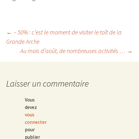
Navigation
←
– 50% : c’est le moment de visiter le toît de la
Grande Arche
Au mois d’août, de nombreuses activités …
→
des
articles
Laisser un commentaire
Vous
devez
vous
connecter
pour
publier