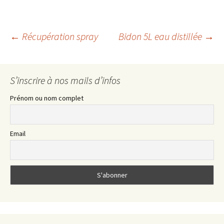
Navigation
←
Récupération spray
Bidon 5L eau distillée
→
des
S’inscrire à nos mails d’infos
articles
Prénom ou nom complet
Email