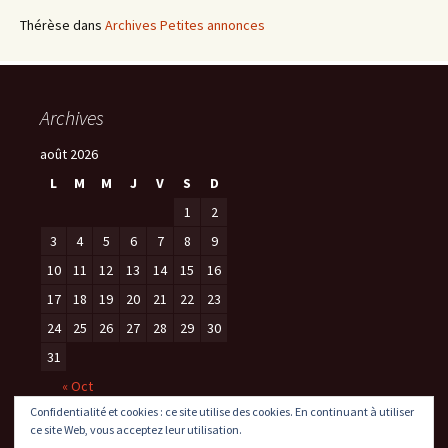
Thérèse
dans
Archives Petites annonces
Archives
août 2026
L
M
M
J
V
S
D
1
2
3
4
5
6
7
8
9
10
11
12
13
14
15
16
17
18
19
20
21
22
23
24
25
26
27
28
29
30
31
« Oct
Confidentialité et cookies : ce site utilise des cookies. En continuant à utiliser
ce site Web, vous acceptez leur utilisation.