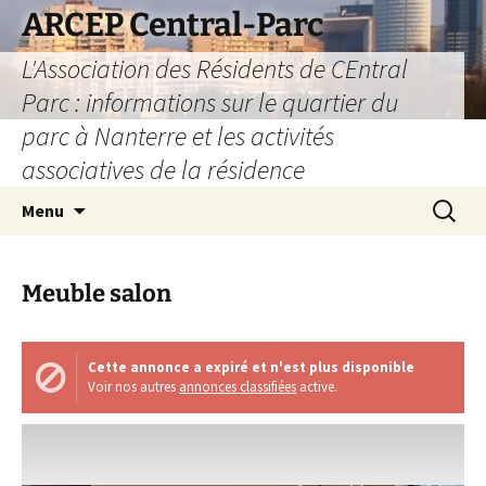
Aller
ARCEP Central-Parc
au
L'Association des Résidents de CEntral
contenu
Parc : informations sur le quartier du
parc à Nanterre et les activités
associatives de la résidence
Recherc
Menu
Meuble salon
Cette annonce a expiré et n'est plus disponible
Voir nos autres
annonces classifiées
active.